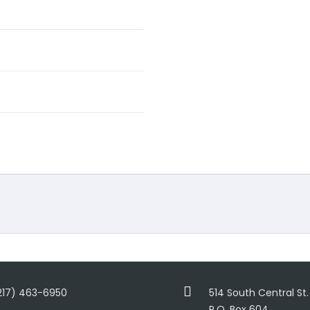
217) 463-6950
514 South Central St. 
P.O. Box 604