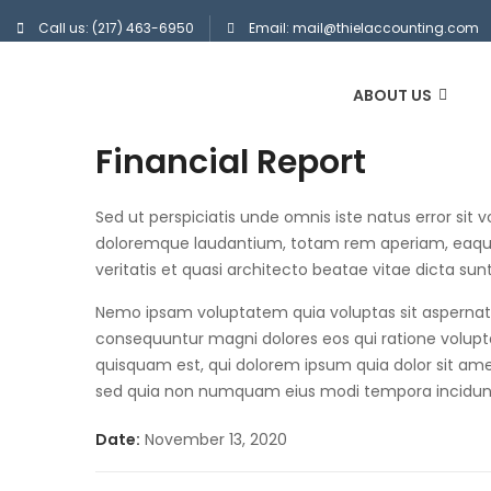
Call us: (217) 463-6950
Email: mail@thielaccounting.com
ABOUT US
Financial Report
Sed ut perspiciatis unde omnis iste natus error si
doloremque laudantium, totam rem aperiam, eaque 
veritatis et quasi architecto beatae vitae dicta sun
Nemo ipsam voluptatem quia voluptas sit aspernatur
consequuntur magni dolores eos qui ratione volup
quisquam est, qui dolorem ipsum quia dolor sit amet,
sed quia non numquam eius modi tempora incidun
Date:
November 13, 2020