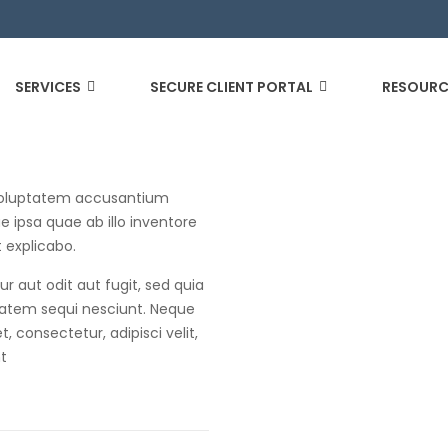
SERVICES
SECURE CLIENT PORTAL
RESOURC
t voluptatem accusantium
ipsa quae ab illo inventore
t explicabo.
 aut odit aut fugit, sed quia
tatem sequi nesciunt. Neque
 consectetur, adipisci velit,
t